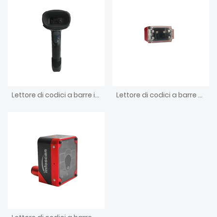
Lettore di codici a barre industriale portatile cablato da 1,3 MP
Lettore di codici a barre compatto industriale a fuoco fisso