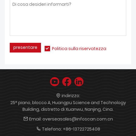
presentare
Politica sulla riservatezza
indirizzo:
25° piano, blocco A, Huangpu Science and Technology
Building, distretto di Xuanwu, Nanjing, Cina.
Email:
overseasales@infoscan.com.cn
Telefono:
+86-13722725408