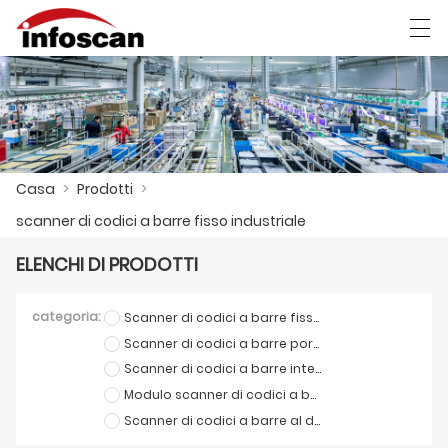
العربية
中文
Deutsch
Ελληνική γλώσσα
Casa
>
Prodotti
>
CASA
scanner di codici a barre fisso industriale
PRODOTTI
ELENCHI DI PRODOTTI
NOTIZIA
categoria:
Scanner di codici a barre fisso industriale
SPETTACOLO DI FABBRICA
Scanner di codici a barre portatile industriale
CONTATTACI
Scanner di codici a barre integrato
Modulo scanner di codici a barre
CHI SIAMO
Scanner di codici a barre al dettaglio