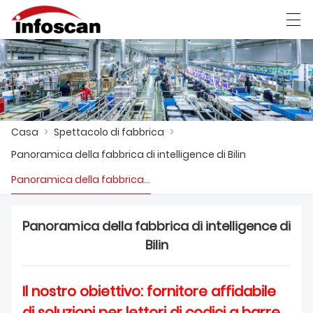
العربية
中文
Deutsch
Ελληνική γλώσσα
Casa
>
Spettacolo di fabbrica
>
CASA
Panoramica della fabbrica di intelligence di Bilin
PRODOTTI
Panoramica della fabbrica di intelligence di Bilin
NOTIZIA
Panoramica della fabbrica di intelligence di
SPETTACOLO DI FABBRICA
Bilin
CONTATTACI
Il nostro obiettivo: fornitore affidabile
CHI SIAMO
di soluzioni per lettori di codici a barre