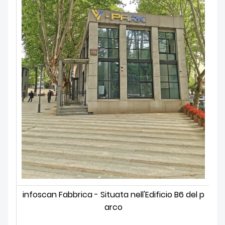
infoscan Fabbrica - Situata nell'Edificio B6 del p
In
arco
st