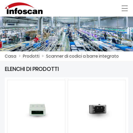
العربية
中文
Deutsch
Ελληνική γλώσσα
Casa
>
Prodotti
>
Scanner di codici a barre integrato
CASA
ELENCHI DI PRODOTTI
PRODOTTI
NOTIZIA
SPETTACOLO DI FABBRICA
CONTATTACI
CHI SIAMO