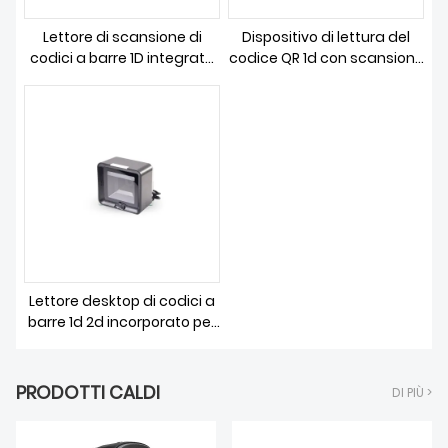
SCARICAMENTO
Lettore di scansione di
Dispositivo di lettura del
codici a barre 1D integrato
codice QR 1d con scansione
compatto
del codice a barre
incorporato
Lettore desktop di codici a
barre 1d 2d incorporato per
la vendita al dettaglio
PRODOTTI CALDI
DI PIÙ >