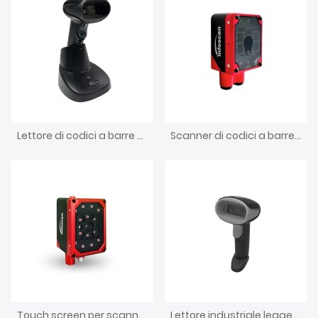
Lettore di codici a barre BT wireless portatile industriale
Scanner di codici a barre a montaggio fisso con messa a fuoco manuale industriale
Touch screen per scanner di codici a barre industriale a montaggio fisso da 2 MP
Lettore industriale leggero con cavo per scanner di codici a barre portatile