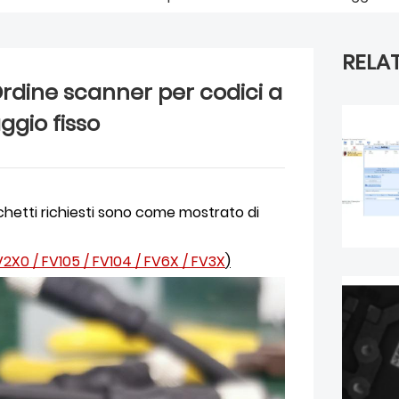
RELA
rdine scanner per codici a
gio fisso
cchetti richiesti sono come mostrato di
V2X0
/
FV105
/
FV104
/
FV6X
/
FV3X
)