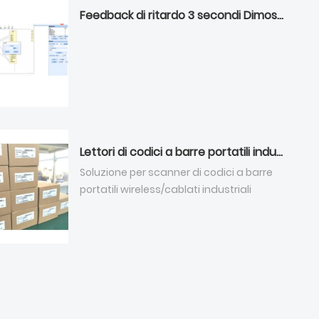
Feedback di ritardo 3 secondi Dimostrazione delle configurazioni
Lettori di codici a barre portatili industriali spediti a un cliente in Europa
Soluzione per scanner di codici a barre
portatili wireless/cablati industriali