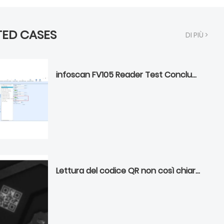
TED CASES
DI PIÙ >
infoscan FV105 Reader Test Conclusione da un cliente russo
Lettura del codice QR non così chiara per la produzione di serbatoi