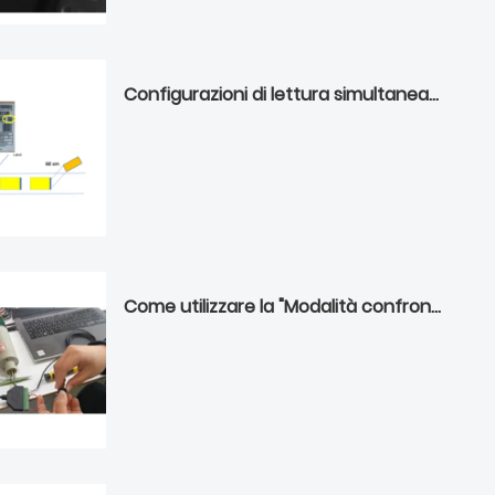
Configurazioni di lettura simultanea di più codici a barre di scatole su nastro trasportatore
Come utilizzare la "Modalità confronto codici a barre" per verificare se un codice a barre è corretto o non è attaccato a un prodotto in una linea di produzione